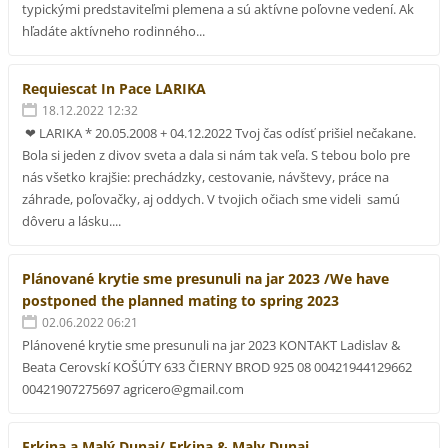
typickými predstaviteľmi plemena a sú aktívne poľovne vedení. Ak
hľadáte aktívneho rodinného...
Requiescat In Pace LARIKA
18.12.2022 12:32
❤ LARIKA * 20.05.2008 + 04.12.2022 Tvoj čas odísť prišiel nečakane.
Bola si jeden z divov sveta a dala si nám tak veľa. S tebou bolo pre
nás všetko krajšie: prechádzky, cestovanie, návštevy, práce na
záhrade, poľovačky, aj oddych. V tvojich očiach sme videli samú
dôveru a lásku....
Plánované krytie sme presunuli na jar 2023 /We have
postponed the planned mating to spring 2023
02.06.2022 06:21
Plánovené krytie sme presunuli na jar 2023 KONTAKT Ladislav &
Beata Cerovskí KOŠÚTY 633 ČIERNY BROD 925 08 00421944129662
00421907275697 agricero@gmail.com
Erkina a Malý Dunaj/ Erkina & Maly Dunaj