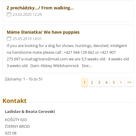
Z prechádzky.../ From walking...
23.02.2020 12:29
Máme šteniatka/ We have puppies
25.05.2019 14:01
If you are looking for a dog for shows, huntings, devoted, inteligent
na handsome mate please call : +421 944 129 662 or +421 907
275 697 e-mail:agricero@mail.com we are 5,5 weeks old 4 weeks old
3 weeks old Dam: Abbey Wildshamrock Sire:...
Záznamy: 1 - 10 zo 51
1
2
3
4
5
>
>>
Kontakt
Ladislav & Beata Cerovskí
KOŠÚTY 633
ČIERNY BROD
925 08